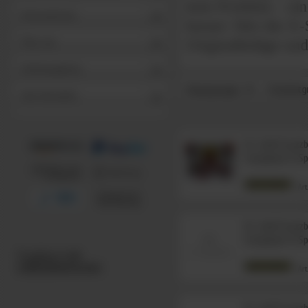
kein Problem – ei
Informationen
besser: Wer die X-
Originalbeläge und
Über uns
Stellenangebote
Hauptgruppe
Produktg
Alle Hersteller
Dr. Gold Ersatz
Carrymate X-S
Art
Dr. Gold Ersatz
Carrymate X-Sp
Art