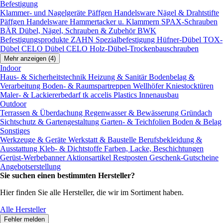
Befestigung
Klammer- und Nagelgeräte
Päffgen Handelsware Nägel & Drahtstifte
Päffgen Handelsware Hammertacker u. Klammern
SPAX-Schrauben
BÄR Dübel, Nägel, Schrauben & Zubehör
BWK
Befestigungsprodukte
ZAHN Spezialbefestigung
Hüfner-Dübel
TOX-
Dübel
CELO Dübel
CELO Holz-Dübel-Trockenbauschrauben
Mehr anzeigen (4)
Indoor
Haus- & Sicherheitstechnik
Heizung & Sanitär
Bodenbelag &
Verarbeitung
Boden- & Raumspartreppen
Wellhöfer Kniestocktüren
Maler- & Lackiererbedarf
tk accelis Plastics Innenausbau
Outdoor
Terrassen & Überdachung
Regenwasser & Bewässerung
Gründach
Sichtschutz & Gartengestaltung
Garten- & Teichfolien
Boden & Belag
Sonstiges
Werkzeuge & Geräte
Werkstatt & Baustelle
Berufsbekleidung &
Ausstattung
Kleb- & Dichtstoffe
Farben, Lacke, Beschichtungen
Gerüst-Werbebanner
Aktionsartikel
Restposten
Geschenk-Gutscheine
Angebotserstellung
Sie suchen einen bestimmten Hersteller?
Hier finden Sie alle Hersteller, die wir im Sortiment haben.
Alle Hersteller
Fehler melden