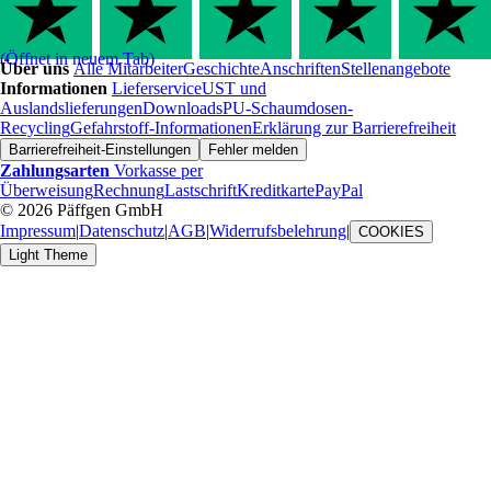
(Öffnet in neuem Tab)
Über uns
Alle Mitarbeiter
Geschichte
Anschriften
Stellenangebote
Informationen
Lieferservice
UST und
Auslandslieferungen
Downloads
PU-Schaumdosen-
Recycling
Gefahrstoff-Informationen
Erklärung zur Barrierefreiheit
Barrierefreiheit-Einstellungen
Fehler melden
Zahlungsarten
Vorkasse per
Überweisung
Rechnung
Lastschrift
Kreditkarte
PayPal
© 2026 Päffgen GmbH
Impressum
|
Datenschutz
|
AGB
|
Widerrufsbelehrung
|
COOKIES
Light Theme