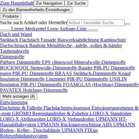
Zum Hauptinhalt
Zur Navigation
Zur Suche
Zu den Barrierefreiheits-Einstellungen
Produkte
Suche nach Artikel oder Hersteller
Leerer Merkzettel
Leere Anfrage-Liste
Dach und Wand
Steildach
Flachdach
Fassade
Bauwerksabdichtung
Kaminschutz
Dachschmuck
Bauholz
Metallbleche, -tafeln, -rollen &-bänder
Taubenabwehr
Dämmstoffe
Päffgen Dämmstoffe EPS
climowool Mineralwolle-Dämmstoffe
ROCKWOOL Steinwolle-Dämmstoffe
Bauder PIR-PU Dämmstoffe
puren PIR-PU Dämmstoffe
BRAAS Steildach-Dämmstoffe
Knauf
Insulation Dämmstoffe
Linzmeier PIR-PU Dämmstoffe
UNILIN
Insulation PIR-PU Dämmstoffe
FOAMGLAS (Hochbau) Dämmstoffe
PAVATEX Holzfaser-Dämmstoffe
Mehr anzeigen (4)
Entwässerung
Dachrinne & Fallrohr
Flachdachentwässerung
Entwässerungsrinnen &
-roste
GRÖMO Regenstandrohre & Zubehör
LORO-X Standrohre
LORO-X Abflussrohre
LORO-X Verbundrohre
UPMANN HT-
Hausabflußsystem
UPMANN Rückstauverschlüsse ABS
UPMANN
Boden-, Keller-, Duschabläufe
UPMANN FIXup
Rohrverbindungssystem