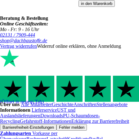
in den Warenkorb
Beratung & Bestellung
Online Geschäftszeiten:
Mo - Fr: 9 - 16 Uhr
02131 / 7909-444
shop@dachbaustoffe.de
Vertrag widerrufen
Widerruf online erklären, ohne Anmeldung
(Öffnet in neuem Tab)
Über uns
Alle Mitarbeiter
Geschichte
Anschriften
Stellenangebote
Informationen
Lieferservice
UST und
Auslandslieferungen
Downloads
PU-Schaumdosen-
Recycling
Gefahrstoff-Informationen
Erklärung zur Barrierefreiheit
Barrierefreiheit-Einstellungen
Fehler melden
Zahlungsarten
Vorkasse per
Überweisung
Rechnung
Lastschrift
Kreditkarte
PayPal