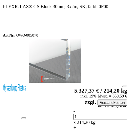
PLEXIGLAS® GS Block 30mm, 3x2m, SK, farbl. 0F00
Art.Nr.:
OWO-005070
5.327,37
€
/
214,20
kg
inkl.
19
% Mwst.
=
850,59
€
zzgl.
Versandkosten
auf Anfrageliste
-
Anzahl
x
214,20
kg
+