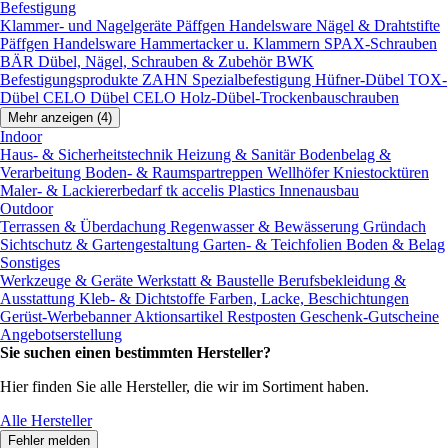
Befestigung
Klammer- und Nagelgeräte
Päffgen Handelsware Nägel & Drahtstifte
Päffgen Handelsware Hammertacker u. Klammern
SPAX-Schrauben
BÄR Dübel, Nägel, Schrauben & Zubehör
BWK
Befestigungsprodukte
ZAHN Spezialbefestigung
Hüfner-Dübel
TOX-
Dübel
CELO Dübel
CELO Holz-Dübel-Trockenbauschrauben
Mehr anzeigen (4)
Indoor
Haus- & Sicherheitstechnik
Heizung & Sanitär
Bodenbelag &
Verarbeitung
Boden- & Raumspartreppen
Wellhöfer Kniestocktüren
Maler- & Lackiererbedarf
tk accelis Plastics Innenausbau
Outdoor
Terrassen & Überdachung
Regenwasser & Bewässerung
Gründach
Sichtschutz & Gartengestaltung
Garten- & Teichfolien
Boden & Belag
Sonstiges
Werkzeuge & Geräte
Werkstatt & Baustelle
Berufsbekleidung &
Ausstattung
Kleb- & Dichtstoffe
Farben, Lacke, Beschichtungen
Gerüst-Werbebanner
Aktionsartikel
Restposten
Geschenk-Gutscheine
Angebotserstellung
Sie suchen einen bestimmten Hersteller?
Hier finden Sie alle Hersteller, die wir im Sortiment haben.
Alle Hersteller
Fehler melden