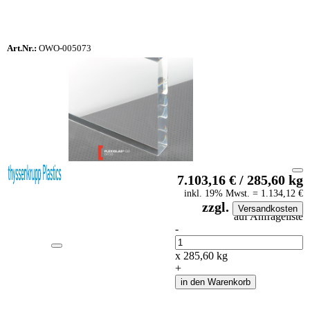
Art.Nr.:
OWO-005073
7.103,16
€
/
285,60
kg
inkl.
19
% Mwst.
=
1.134,12
€
zzgl.
Versandkosten
auf Anfrageliste
-
Anzahl
x
285,60
kg
+
in den Warenkorb