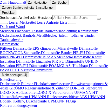
Zum Hauptinhalt
Zur Navigation
Zur Suche
Zu den Barrierefreiheits-Einstellungen
Produkte
Suche nach Artikel oder Hersteller
Leerer Merkzettel
Leere Anfrage-Liste
Dach und Wand
Steildach
Flachdach
Fassade
Bauwerksabdichtung
Kaminschutz
Dachschmuck
Bauholz
Metallbleche, -tafeln, -rollen &-bänder
Taubenabwehr
Dämmstoffe
Päffgen Dämmstoffe EPS
climowool Mineralwolle-Dämmstoffe
ROCKWOOL Steinwolle-Dämmstoffe
Bauder PIR-PU Dämmstoffe
puren PIR-PU Dämmstoffe
BRAAS Steildach-Dämmstoffe
Knauf
Insulation Dämmstoffe
Linzmeier PIR-PU Dämmstoffe
UNILIN
Insulation PIR-PU Dämmstoffe
FOAMGLAS (Hochbau) Dämmstoffe
PAVATEX Holzfaser-Dämmstoffe
Mehr anzeigen (4)
Entwässerung
Dachrinne & Fallrohr
Flachdachentwässerung
Entwässerungsrinnen &
-roste
GRÖMO Regenstandrohre & Zubehör
LORO-X Standrohre
LORO-X Abflussrohre
LORO-X Verbundrohre
UPMANN HT-
Hausabflußsystem
UPMANN Rückstauverschlüsse ABS
UPMANN
Boden-, Keller-, Duschabläufe
UPMANN FIXup
Rohrverbindungssystem