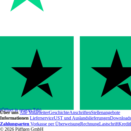
(Öffnet in neuem Tab)
Über uns
Alle Mitarbeiter
Geschichte
Anschriften
Stellenangebote
Informationen
Lieferservice
UST und Auslandslieferungen
Download
Zahlungsarten
Vorkasse per Überweisung
Rechnung
Lastschrift
Kredit
© 2026 Päffgen GmbH