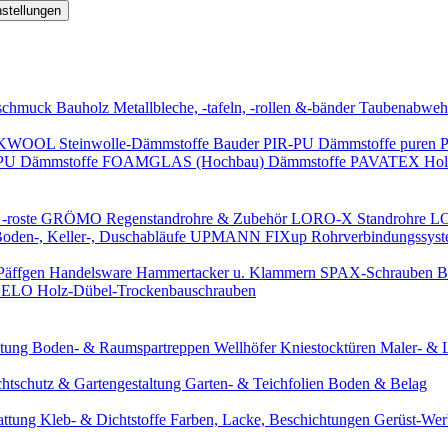
nstellungen
schmuck
Bauholz
Metallbleche, -tafeln, -rollen &-bänder
Taubenabweh
WOOL Steinwolle-Dämmstoffe
Bauder PIR-PU Dämmstoffe
puren 
-PU Dämmstoffe
FOAMGLAS (Hochbau) Dämmstoffe
PAVATEX Holz
-roste
GRÖMO Regenstandrohre & Zubehör
LORO-X Standrohre
LO
en-, Keller-, Duschabläufe
UPMANN FIXup Rohrverbindungssyst
Päffgen Handelsware Hammertacker u. Klammern
SPAX-Schrauben
B
ELO Holz-Dübel-Trockenbauschrauben
itung
Boden- & Raumspartreppen
Wellhöfer Kniestocktüren
Maler- & 
chtschutz & Gartengestaltung
Garten- & Teichfolien
Boden & Belag
attung
Kleb- & Dichtstoffe
Farben, Lacke, Beschichtungen
Gerüst-We