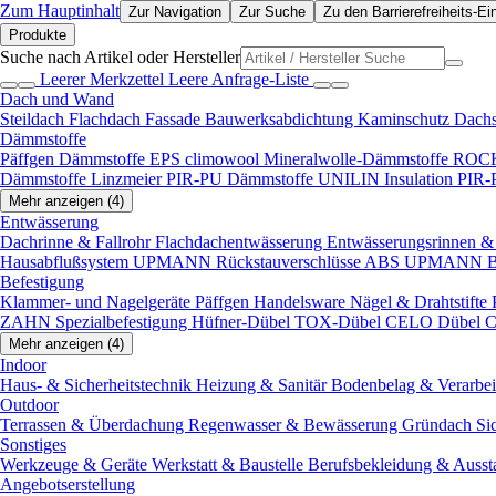
Zum Hauptinhalt
Zur Navigation
Zur Suche
Zu den Barrierefreiheits-Ei
Produkte
Suche nach Artikel oder Hersteller
Leerer Merkzettel
Leere Anfrage-Liste
Dach und Wand
Steildach
Flachdach
Fassade
Bauwerksabdichtung
Kaminschutz
Dach
Dämmstoffe
Päffgen Dämmstoffe EPS
climowool Mineralwolle-Dämmstoffe
ROCK
Dämmstoffe
Linzmeier PIR-PU Dämmstoffe
UNILIN Insulation PIR
Mehr anzeigen (4)
Entwässerung
Dachrinne & Fallrohr
Flachdachentwässerung
Entwässerungsrinnen & 
Hausabflußsystem
UPMANN Rückstauverschlüsse ABS
UPMANN Bod
Befestigung
Klammer- und Nagelgeräte
Päffgen Handelsware Nägel & Drahtstifte
ZAHN Spezialbefestigung
Hüfner-Dübel
TOX-Dübel
CELO Dübel
C
Mehr anzeigen (4)
Indoor
Haus- & Sicherheitstechnik
Heizung & Sanitär
Bodenbelag & Verarbe
Outdoor
Terrassen & Überdachung
Regenwasser & Bewässerung
Gründach
Si
Sonstiges
Werkzeuge & Geräte
Werkstatt & Baustelle
Berufsbekleidung & Ausst
Angebotserstellung