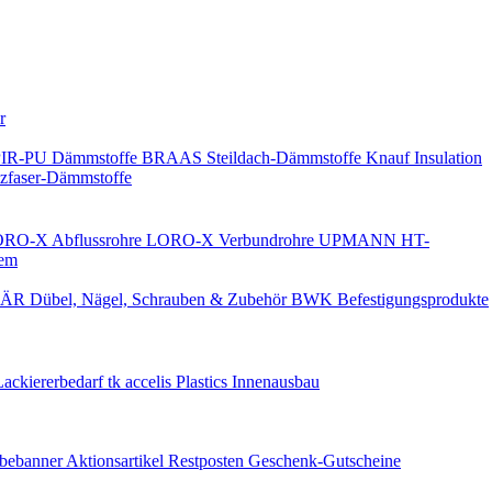
Keine Benachrichtigungen
r
PIR-PU Dämmstoffe
BRAAS Steildach-Dämmstoffe
Knauf Insulation
faser-Dämmstoffe
RO-X Abflussrohre
LORO-X Verbundrohre
UPMANN HT-
em
ÄR Dübel, Nägel, Schrauben & Zubehör
BWK Befestigungsprodukte
Lackiererbedarf
tk accelis Plastics Innenausbau
rbebanner
Aktionsartikel
Restposten
Geschenk-Gutscheine