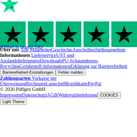
(Öffnet in neuem Tab)
Über uns
Alle Mitarbeiter
Geschichte
Anschriften
Stellenangebote
Informationen
Lieferservice
UST und
Auslandslieferungen
Downloads
PU-Schaumdosen-
Recycling
Gefahrstoff-Informationen
Erklärung zur Barrierefreiheit
Barrierefreiheit-Einstellungen
Fehler melden
Zahlungsarten
Vorkasse per
Überweisung
Rechnung
Lastschrift
Kreditkarte
PayPal
© 2026 Päffgen GmbH
Impressum
|
Datenschutz
|
AGB
|
Widerrufsbelehrung
|
COOKIES
Light Theme