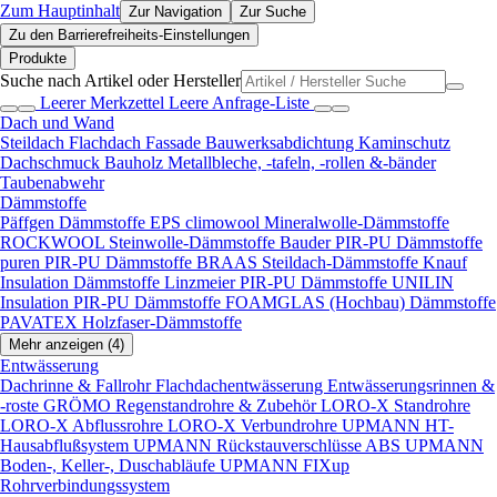
Zum Hauptinhalt
Zur Navigation
Zur Suche
Zu den Barrierefreiheits-Einstellungen
Produkte
Suche nach Artikel oder Hersteller
Leerer Merkzettel
Leere Anfrage-Liste
Dach und Wand
Steildach
Flachdach
Fassade
Bauwerksabdichtung
Kaminschutz
Dachschmuck
Bauholz
Metallbleche, -tafeln, -rollen &-bänder
Taubenabwehr
Dämmstoffe
Päffgen Dämmstoffe EPS
climowool Mineralwolle-Dämmstoffe
ROCKWOOL Steinwolle-Dämmstoffe
Bauder PIR-PU Dämmstoffe
puren PIR-PU Dämmstoffe
BRAAS Steildach-Dämmstoffe
Knauf
Insulation Dämmstoffe
Linzmeier PIR-PU Dämmstoffe
UNILIN
Insulation PIR-PU Dämmstoffe
FOAMGLAS (Hochbau) Dämmstoffe
PAVATEX Holzfaser-Dämmstoffe
Mehr anzeigen (4)
Entwässerung
Dachrinne & Fallrohr
Flachdachentwässerung
Entwässerungsrinnen &
-roste
GRÖMO Regenstandrohre & Zubehör
LORO-X Standrohre
LORO-X Abflussrohre
LORO-X Verbundrohre
UPMANN HT-
Hausabflußsystem
UPMANN Rückstauverschlüsse ABS
UPMANN
Boden-, Keller-, Duschabläufe
UPMANN FIXup
Rohrverbindungssystem