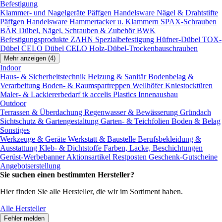
Befestigung
Klammer- und Nagelgeräte
Päffgen Handelsware Nägel & Drahtstifte
Päffgen Handelsware Hammertacker u. Klammern
SPAX-Schrauben
BÄR Dübel, Nägel, Schrauben & Zubehör
BWK
Befestigungsprodukte
ZAHN Spezialbefestigung
Hüfner-Dübel
TOX-
Dübel
CELO Dübel
CELO Holz-Dübel-Trockenbauschrauben
Mehr anzeigen (4)
Indoor
Haus- & Sicherheitstechnik
Heizung & Sanitär
Bodenbelag &
Verarbeitung
Boden- & Raumspartreppen
Wellhöfer Kniestocktüren
Maler- & Lackiererbedarf
tk accelis Plastics Innenausbau
Outdoor
Terrassen & Überdachung
Regenwasser & Bewässerung
Gründach
Sichtschutz & Gartengestaltung
Garten- & Teichfolien
Boden & Belag
Sonstiges
Werkzeuge & Geräte
Werkstatt & Baustelle
Berufsbekleidung &
Ausstattung
Kleb- & Dichtstoffe
Farben, Lacke, Beschichtungen
Gerüst-Werbebanner
Aktionsartikel
Restposten
Geschenk-Gutscheine
Angebotserstellung
Sie suchen einen bestimmten Hersteller?
Hier finden Sie alle Hersteller, die wir im Sortiment haben.
Alle Hersteller
Fehler melden